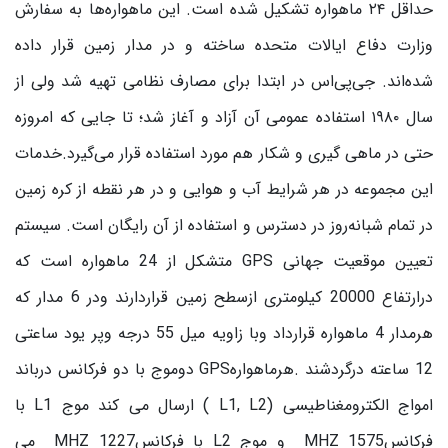
حداقل ۲۴ ماهواره تشکیل شده است. این ماهواره‌ها به سفارش
وزارت دفاع ایالات متحده ساخته و در مدار زمین قرار داده
شده‌اند. جی‌پی‌اس در ابتدا برای مصارف نظامی تهیه شد ولی از
سال ۱۹۸۰ استفاده عمومی آن آزاد و آغاز شد؛ تا جایی که امروزه
حتی در ماهی گیری و شکار هم مورد استفاده قرار می‌‌گیرد.خدمات
این مجموعه در هر شرایط آب و هوایی و در هر نقطه از کره زمین
در تمام شبانه‌روز در دسترس و استفاده از آن رایگان است. سیستم
تعیین موقعیت جهانی GPS متشکل از 24 ماهواره است که
درارتفاع 20000 کیلومتری ازسطح زمین قراردارند ودر 6 مدار که
هرمدار 4 ماهواره قرارداد وبا زاویه میل 55 درجه وپر یود ساعتی
12 ساعته درگردشند .هرماهوارهGPS دوموج با دو فرکانس درباند
امواج الکترومغناطیسی (L1, L2 ) ارسال می کند موج L1 با
فرکانس1575 MHZ و موج L2 با فرکانس1227 MHZ می