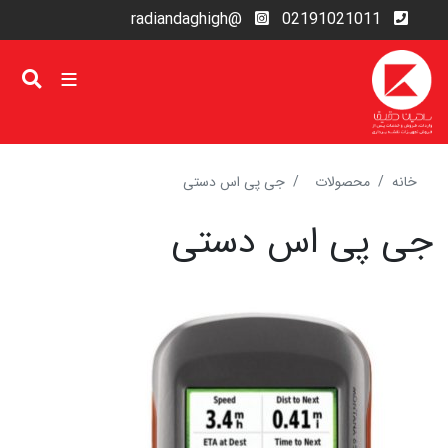
رفتن
@radiandaghigh
02191021011
به
محتوای
اصلی
خانه
محصولات
جی پی اس دستی
جی پی اس دستی